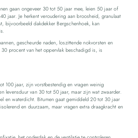
nen gaan ongeveer 30 tot 50 jaar mee, leien 50 jaar of
40 jaar. Je herkent veroudering aan broosheid, granulaat
st, bijvoorbeeld dakdekker Bergschenhoek, kan
is.
pannen, gescheurde naden, loszittende nokvorsten en
 30 procent van het oppervlak beschadigd is, is
 100 jaar, zijn vorstbestendig en vragen weinig
 levensduur van 30 tot 50 jaar, maar zijn wat zwaarder.
bel en waterdicht. Bitumen gaat gemiddeld 20 tot 30 jaar
 isolerend en duurzaam, maar vragen extra draagkracht en
fixatie, het onderdak en de ventilatie te controleren.