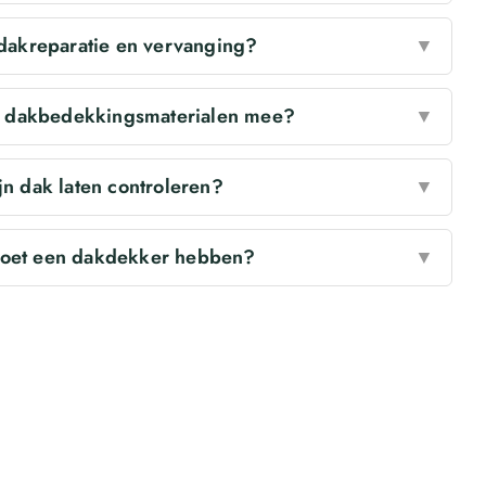
 dakreparatie en vervanging?
▼
e dakbedekkingsmaterialen mee?
▼
n dak laten controleren?
▼
moet een dakdekker hebben?
▼