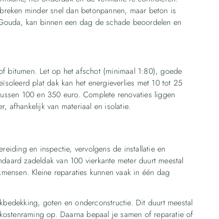
breken minder snel dan betonpannen, maar beton is
it Gouda, kan binnen een dag de schade beoordelen en
f bitumen. Let op het afschot (minimaal 1:80), goede
ïsoleerd plat dak kan het energieverlies met 10 tot 25
 tussen 100 en 350 euro. Complete renovaties liggen
 afhankelijk van materiaal en isolatie.
reiding en inspectie, vervolgens de installatie en
ndaard zadeldak van 100 vierkante meter duurt meestal
akmensen. Kleine reparaties kunnen vaak in één dag
kbedekking, goten en onderconstructie. Dit duurt meestal
n kostenraming op. Daarna bepaal je samen of reparatie of