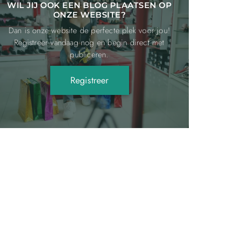
WIL JIJ OOK EEN BLOG PLAATSEN OP
ONZE WEBSITE?
Dan is onze website de perfecte plek voor jou!
Registreer vandaag nog en begin direct met
publiceren.
Registreer