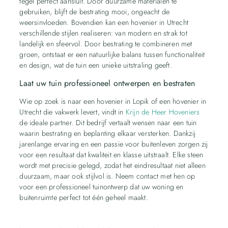
tegel perfect aansluit. Door duurzame materialen te
gebruiken, blijft de bestrating mooi, ongeacht de
weersinvloeden. Bovendien kan een hovenier in Utrecht
verschillende stijlen realiseren: van modern en strak tot
landelijk en sfeervol. Door bestrating te combineren met
groen, ontstaat er een natuurlijke balans tussen functionaliteit
en design, wat de tuin een unieke uitstraling geeft.
Laat uw tuin professioneel ontwerpen en bestraten
Wie op zoek is naar een hovenier in Lopik of een hovenier in
Utrecht die vakwerk levert, vindt in
Krijn de Heer Hoveniers
de ideale partner. Dit bedrijf vertaalt wensen naar een tuin
waarin bestrating en beplanting elkaar versterken. Dankzij
jarenlange ervaring en een passie voor buitenleven zorgen zij
voor een resultaat dat kwaliteit en klasse uitstraalt. Elke steen
wordt met precisie gelegd, zodat het eindresultaat niet alleen
duurzaam, maar ook stijlvol is. Neem contact met hen op
voor een professioneel tuinontwerp dat uw woning en
buitenruimte perfect tot één geheel maakt.